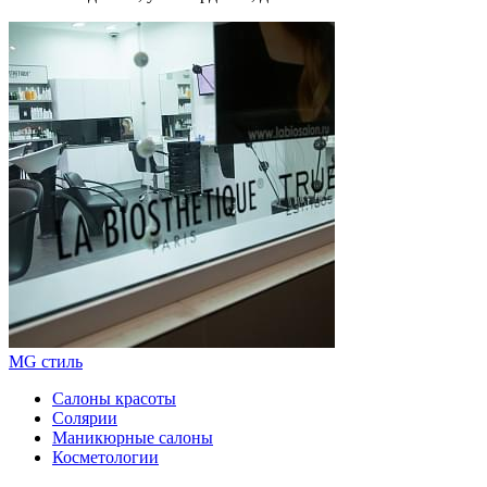
MG стиль
Салоны красоты
Солярии
Маникюрные салоны
Косметологии