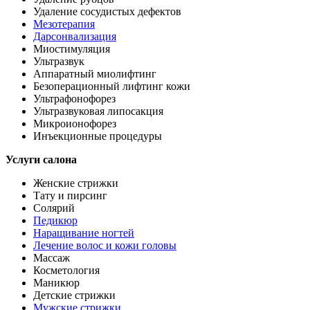
Удаление сосудистых дефектов
Мезотерапия
Дарсонвализация
Миостимуляция
Ультразвук
Аппаратный миолифтинг
Безоперационный лифтинг кожи
Ультрафонофорез
Ультразвуковая липосакция
Микроионофорез
Инъекционные процедуры
Услуги салона
Женские стрижки
Тату и пирсинг
Солярий
Педикюр
Наращивание ногтей
Лечение волос и кожи головы
Массаж
Косметология
Маникюр
Детские стрижки
Мужские стрижки