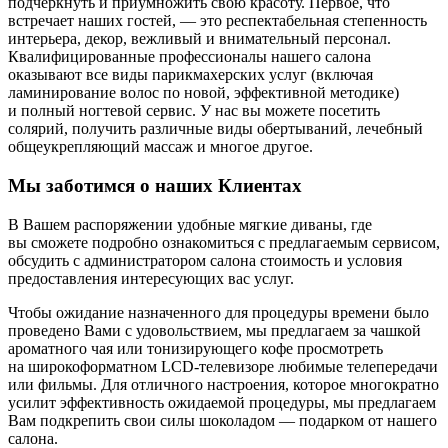
подчеркнуть и приумножить свою красоту. Первое, что
встречает наших гостей, — это респектабельная степенность
интерьера, декор, вежливый и внимательный персонал.
Квалифицированные профессионалы нашего салона
оказывают все виды парикмахерских услуг (включая
ламинирование волос по новой, эффективной методике)
и полный ногтевой сервис. У нас вы можете посетить
солярий, получить различные виды обертываний, лечебный
общеукрепляющий массаж и многое другое.
Мы заботимся о наших Клиентах
В Вашем распоряжении удобные мягкие диваны, где
вы сможете подробно ознакомиться с предлагаемым сервисом,
обсудить с администратором салона стоимость и условия
предоставления интересующих вас услуг.
Чтобы ожидание назначенного для процедуры времени было
проведено Вами с удовольствием, мы предлагаем за чашкой
ароматного чая или тонизирующего кофе просмотреть
на широкоформатном
LCD-телевизоре
любимые телепередачи
или фильмы. Для отличного настроения, которое многократно
усилит эффективность ожидаемой процедуры, мы предлагаем
Вам подкрепить свои силы шоколадом — подарком от нашего
салона.