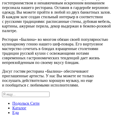
гостеприимством и ненавязчивым искренним вниманием
персонала нашего ресторана. Оставив в гардеробе верхнюю
одежду, Вы можете пройти в любой из двух банкетных залов.
В каждом зале создан стильный интерьер в соответствии
с русскими традициями: расписанные стены, дубовая мебель,
картины, ажурные перила, декор выдержан в
бежево-розовой
палитре.
Ресторан «Былина» во многом обязан своей популярностью
кулинарному гению нашего
шеф-повара
. Его виртуозное
мастерство сочетать в блюдах взращенные столетиями
традиции русской кухни с освежающими нотами
современных гастрономических тенденций дает жизнь
непревзойденным по своему вкусу блюдам.
Досуг гостям ресторана «Былина» обеспечивают
приглашенные артисты. У нас Вы можете не только
послушать действительно хорошую музыку, но еще
и пообщаться с любимыми исполнителями.
Подольск Сити
Каталог
Еда